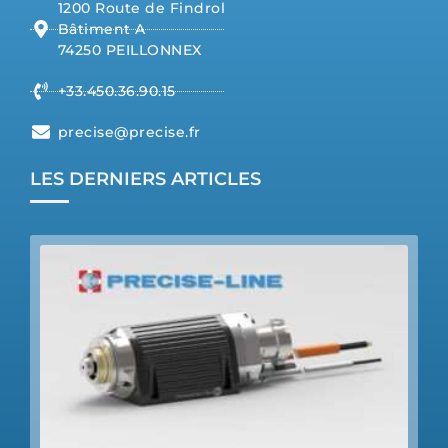
1200 Route de Findrol
Bâtiment A
74250 PEILLONNEX
+33.450.36.90.15
precise@precise.fr
LES DERNIERS ARTICLES