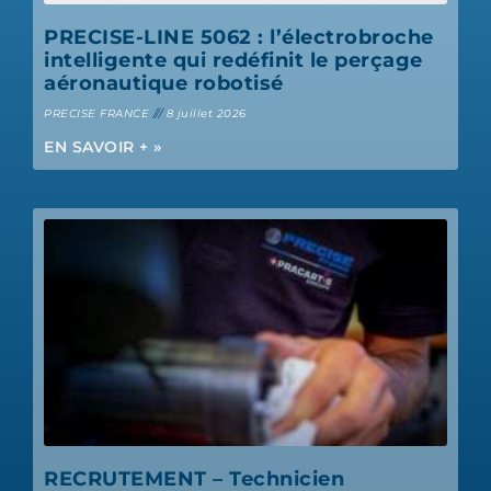
PRECISE-LINE 5062 : l’électrobroche
intelligente qui redéfinit le perçage
aéronautique robotisé
PRECISE FRANCE
8 juillet 2026
EN SAVOIR + »
RECRUTEMENT – Technicien