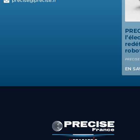
precise@precise.fr
PREC
l’éle
redé
robo
PRECIS
EN SA