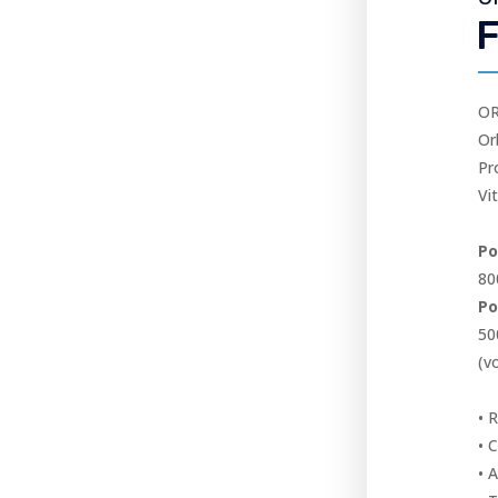
F
OR
Or
Pr
Vi
Po
80
Po
50
(v
• 
1
• 
• 