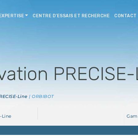
EXPERTISE
CENTRE D’ESSAIS ET RECHERCHE
CONTACT
vation PRECISE-
RECISE-Line
| ORBIBOT
-Line
Gam