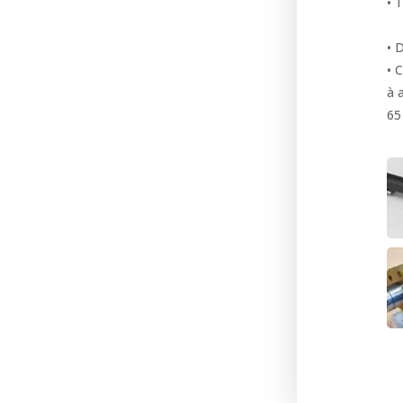
• 
• 
• 
à 
65