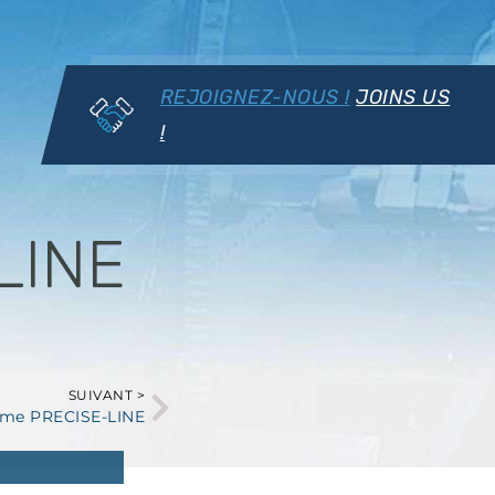
REJOIGNEZ-NOUS !
JOINS US
!
LINE
SUIVANT >
me PRECISE-LINE