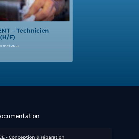
T – Technicien
(H/F)
9 mai 2026
documentation
E - Conception & réparation