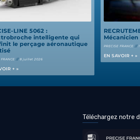
ISE-LINE 5062 :
RECRUTEMEN
ctrobroche intelligente qui
Mécanicien 
finit le perçage aéronautique
PRECISE FRANCE
1
tisé
EN SAVOIR + »
E FRANCE
8 juillet 2026
VOIR + »
Téléchargez notre 
PRECISE FRANC