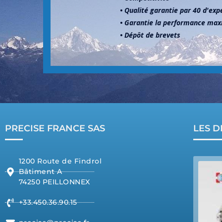
• Qualité garantie par 40 d'exp
• Garantie la performance maxi
• Dépôt de brevets
PRECISE FRANCE SAS
LES D
1200 Route de Findrol
Bâtiment A
74250 PEILLONNEX
+33.450.36.90.15