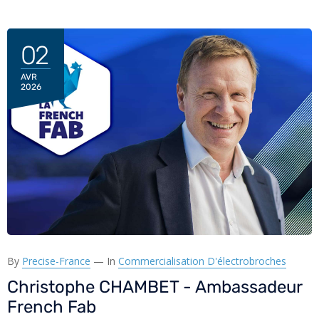
02
AVR
2026
By
Precise-France
—
In
Commercialisation D'électrobroches
Christophe CHAMBET - Ambassadeur
French Fab