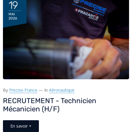
19
MAI
2026
By
Precise-France
—
In
Aéronautique
RECRUTEMENT - Technicien
Mécanicien (H/F)
En savoir +