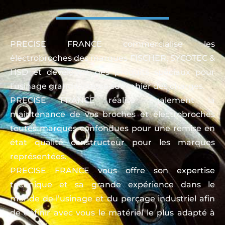
PRECISE FRANCE commercialise les
électrobroches des marques FISCHER, SYCOTEC &
HSD et développe des produits spéciaux pour
l’usinage grande vitesse sur cahier des charges.
PRECISE FRANCE réalise également la
maintenance de vos broches et électrobroches
toutes marques confondues pour une remise en
état qualité constructeur pour les marques
représentées.
PRECISE FRANCE vous offre son expertise
technique et sa grande expérience dans le
monde de l’usinage et du perçage industriel afin
de définir avec vous le matériel le plus adapté à