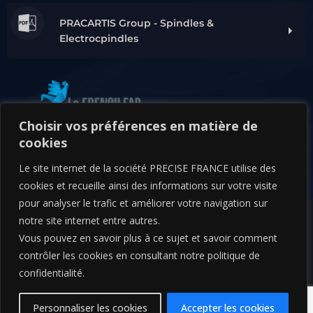
PRACARTIS Group - Spindles &
Electrocpindles
Choisir vos préférences en matière de
cookies
Le site internet de la société PRECISE FRANCE utilise des
cookies et recueille ainsi des informations sur votre visite
pour analyser le trafic et améliorer votre navigation sur
notre site internet entre autres.
Vous pouvez en savoir plus à ce sujet et savoir comment
Copyright © 2026 • PRECISE FRANCE - Groupe PRACARTIS • Tous
contrôler les cookies en consultant notre politique de
droits réservés.
confidentialité.
Mentions légales
|
CGU
|
Politique de confidentialité
Personnaliser les cookies
Accepter les cookies